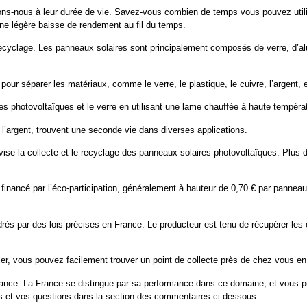
ons-nous à leur durée de vie. Savez-vous combien de temps vous pouvez utilis
une légère baisse de rendement au fil du temps.
yclage. Les panneaux solaires sont principalement composés de verre, d’alumi
r séparer les matériaux, comme le verre, le plastique, le cuivre, l’argent, et
s photovoltaïques et le verre en utilisant une lame chauffée à haute tempéra
et l’argent, trouvent une seconde vie dans diverses applications.
ise la collecte et le recyclage des panneaux solaires photovoltaïques. Plus de
 financé par l’éco-participation, généralement à hauteur de 0,70 € par pannea
drés par des lois précises en France. Le producteur est tenu de récupérer les
r, vous pouvez facilement trouver un point de collecte près de chez vous en 
rance. La France se distingue par sa performance dans ce domaine, et vous 
s et vos questions dans la section des commentaires ci-dessous.