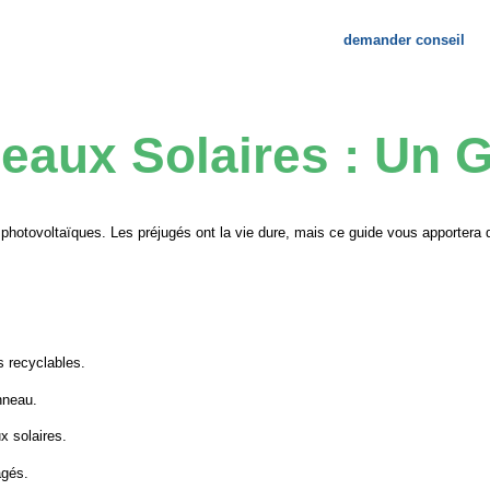
demander conseil
re entreprise
Contactez-nous
eaux Solaires : Un 
 photovoltaïques. Les préjugés ont la vie dure, mais ce guide vous apportera 
s recyclables.
nneau.
x solaires.
agés.