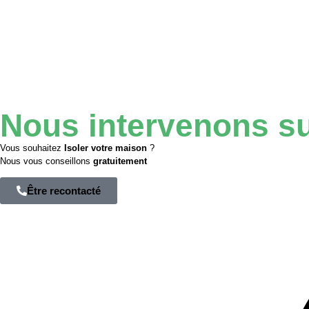
Nous
intervenons
s
Vous souhaitez
Isoler votre maison
?
Nous vous conseillons
gratuitement
Être recontacté