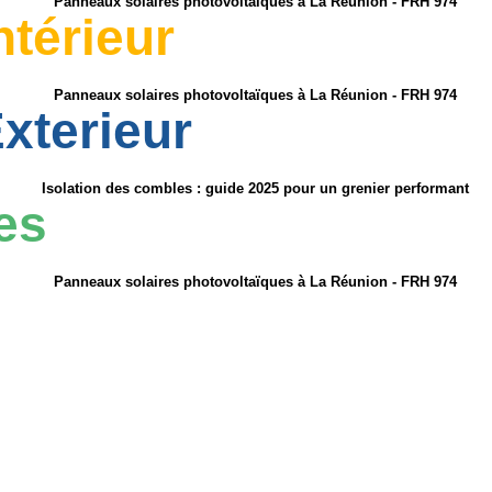
ntérieur
xterieur
es