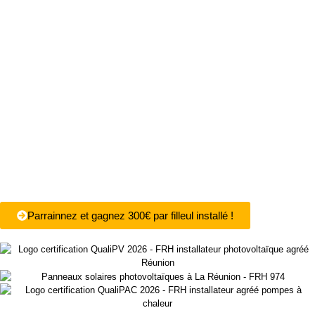
Parrainnez et gagnez 300€ par filleul installé !