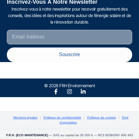
Inscrivez-Vous À Notre Newsletter
Inscrivez-vous à notre newsletter pour recevoir gratuitement des
conseils, des idées et des inspirations autour de l’énergie solaire et de
la rénovation durable.
Souscrire
© 2026 FRH Environnement
Mentions legales
|
Politique de confidentialite
|
Politique de cookies
|
Droit
d'opposition
F.R.H. (ECO MAINTENANCE)
— SAS au capital de 30 000 € — RCS BOBIGNY 890 493