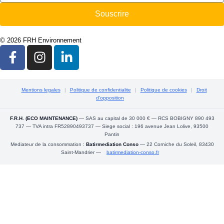
Souscrire
© 2026 FRH Environnement
Mentions legales
|
Politique de confidentialite
|
Politique de cookies
|
Droit
d'opposition
F.R.H. (ECO MAINTENANCE)
— SAS au capital de 30 000 € — RCS BOBIGNY 890 493
737 — TVA intra FR52890493737 — Siege social : 196 avenue Jean Lolive, 93500
Pantin
Mediateur de la consommation :
Batirmediation Conso
— 22 Corniche du Soleil, 83430
Saint-Mandrier —
batirmediation-conso.fr