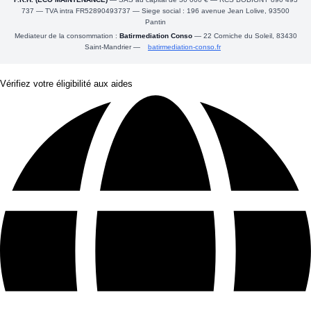
737 — TVA intra FR52890493737 — Siege social : 196 avenue Jean Lolive, 93500
Pantin
Mediateur de la consommation :
Batirmediation Conso
— 22 Corniche du Soleil, 83430
Saint-Mandrier —
batirmediation-conso.fr
Vérifiez votre éligibilité aux aides