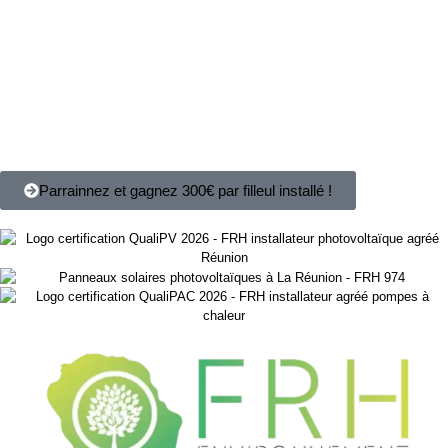
Parrainnez et gagnez 300€ par filleul installé !