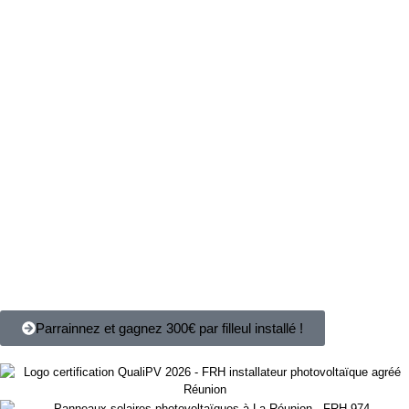
Parrainnez et gagnez 300€ par filleul installé !