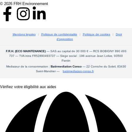
© 2026 FRH Environnement
Mentions legales
|
Politique de confidentialite
|
Politique de cookies
|
Droit
d'opposition
F.R.H. (ECO MAINTENANCE)
— SAS au capital de 30 000 € — RCS BOBIGNY 890 493
737 — TVA intra FR52890493737 — Siege social : 196 avenue Jean Lolive, 93500
Pantin
Mediateur de la consommation :
Batirmediation Conso
— 22 Corniche du Soleil, 83430
Saint-Mandrier —
batirmediation-conso.fr
Vérifiez votre éligibilité aux aides