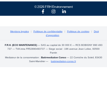
© 2026 FRH Environnement
Mentions legales
|
Politique de confidentialite
|
Politique de cookies
|
Droit
d'opposition
F.R.H. (ECO MAINTENANCE)
— SAS au capital de 30 000 € — RCS BOBIGNY 890 493
737 — TVA intra FR52890493737 — Siege social : 196 avenue Jean Lolive, 93500
Pantin
Mediateur de la consommation :
Batirmediation Conso
— 22 Corniche du Soleil, 83430
Saint-Mandrier —
batirmediation-conso.fr