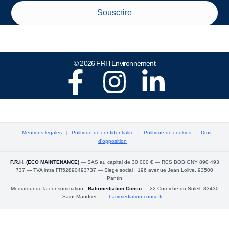
Souscrire
© 2026 FRH Environnement
Mentions legales
|
Politique de confidentialite
|
Politique de cookies
|
Droit
d'opposition
F.R.H. (ECO MAINTENANCE)
— SAS au capital de 30 000 € — RCS BOBIGNY 890 493
737 — TVA intra FR52890493737 — Siege social : 196 avenue Jean Lolive, 93500
Pantin
Mediateur de la consommation :
Batirmediation Conso
— 22 Corniche du Soleil, 83430
Saint-Mandrier —
batirmediation-conso.fr