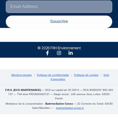
Souscrire
© 2026 FRH Environnement
Mentions legales
|
Politique de confidentialite
|
Politique de cookies
|
Droit
d'opposition
F.R.H. (ECO MAINTENANCE)
— SAS au capital de 30 000 € — RCS BOBIGNY 890 493
737 — TVA intra FR52890493737 — Siege social : 196 avenue Jean Lolive, 93500
Pantin
Mediateur de la consommation :
Batirmediation Conso
— 22 Corniche du Soleil, 83430
Saint-Mandrier —
batirmediation-conso.fr