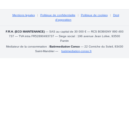
Mentions legales
|
Politique de confidentialite
|
Politique de cookies
|
Droit
d'opposition
F.R.H. (ECO MAINTENANCE)
— SAS au capital de 30 000 € — RCS BOBIGNY 890 493
737 — TVA intra FR52890493737 — Siege social : 196 avenue Jean Lolive, 93500
Pantin
Mediateur de la consommation :
Batirmediation Conso
— 22 Corniche du Soleil, 83430
Saint-Mandrier —
batirmediation-conso.fr