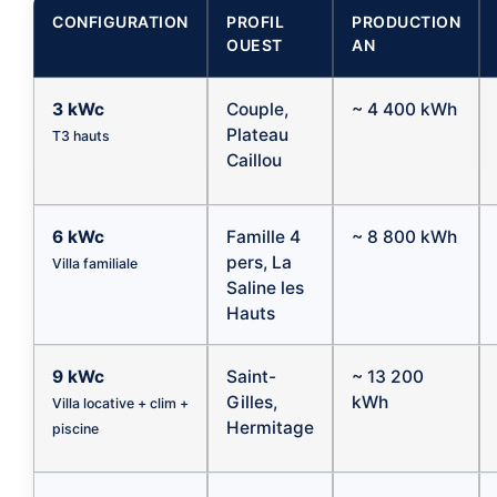
CONFIGURATION
PROFIL
PRODUCTION
OUEST
AN
3 kWc
Couple,
~ 4 400 kWh
Plateau
T3 hauts
Caillou
6 kWc
Famille 4
~ 8 800 kWh
pers, La
Villa familiale
Saline les
Hauts
9 kWc
Saint-
~ 13 200
Gilles,
kWh
Villa locative + clim +
Hermitage
piscine