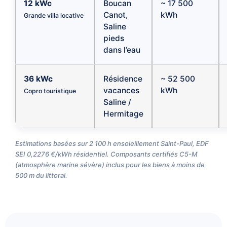
12 kWc
Boucan
~ 17 500
Canot,
kWh
Grande villa locative
Saline
pieds
dans l’eau
36 kWc
Résidence
~ 52 500
vacances
kWh
Copro touristique
Saline /
Hermitage
Estimations basées sur 2 100 h ensoleillement Saint-Paul, EDF
SEI 0,2276 €/kWh résidentiel. Composants certifiés C5-M
(atmosphère marine sévère) inclus pour les biens à moins de
500 m du littoral.