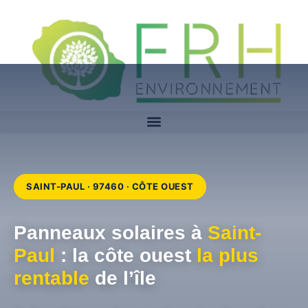
SAINT-PAUL · 97460 · CÔTE OUEST
Panneaux solaires à
Saint-
Paul
: la côte ouest
la plus
rentable
de l’île