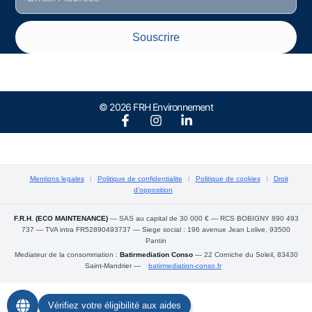
Souscrire
© 2026 FRH Environnement
Mentions legales
|
Politique de confidentialite
|
Politique de cookies
|
Droit
d'opposition
F.R.H. (ECO MAINTENANCE)
— SAS au capital de 30 000 € — RCS BOBIGNY 890 493
737 — TVA intra FR52890493737 — Siege social : 196 avenue Jean Lolive, 93500
Pantin
Mediateur de la consommation :
Batirmediation Conso
— 22 Corniche du Soleil, 83430
Saint-Mandrier —
batirmediation-conso.fr
Vérifiez votre éligibilité aux aides