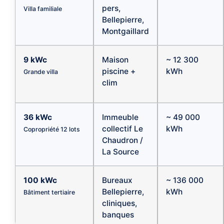
pers,
Villa familiale
Bellepierre,
Montgaillard
9 kWc
Maison
~ 12 300
piscine +
kWh
Grande villa
clim
36 kWc
Immeuble
~ 49 000
collectif Le
kWh
Copropriété 12 lots
Chaudron /
La Source
100 kWc
Bureaux
~ 136 000
Bellepierre,
kWh
Bâtiment tertiaire
cliniques,
banques